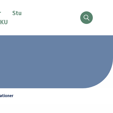
r
Stu
Søg
CKU
ationer