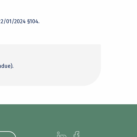
22/01/2024 §104.
ndue).