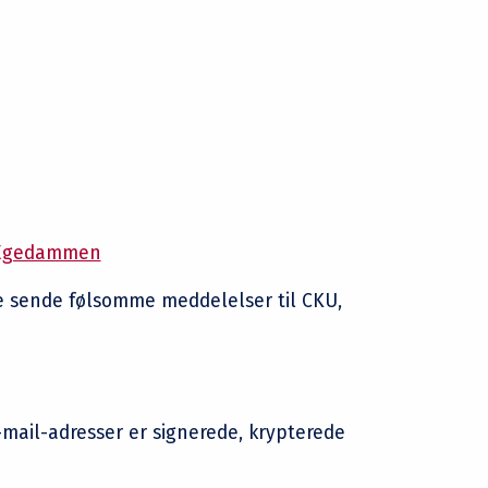
t Egedammen
de sende følsomme meddelelser til CKU,
ail-adresser er signerede, krypterede