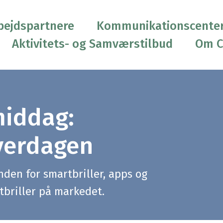
ejdspartnere
Kommunikationscente
Aktivitets- og Samværstilbud
Om 
middag:
hverdagen
den for smartbriller, apps og
tbriller på markedet.