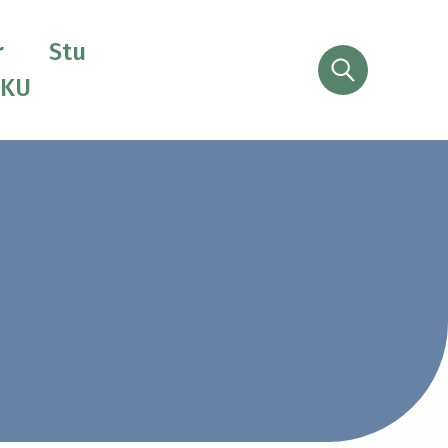
r
Stu
Søg
CKU