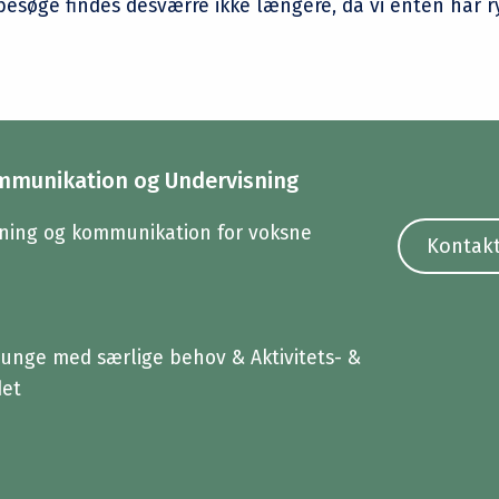
besøge findes desværre ikke længere, da vi enten har ry
mmunikation og Undervisning
ning og kommunikation for voksne
Kontakt
unge med særlige behov & Aktivitets- &
det