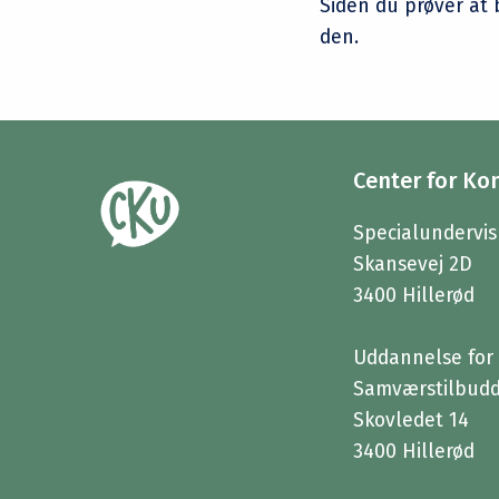
Siden du prøver at 
den.
Center for Ko
Specialundervis
Skansevej 2D
3400 Hillerød
Uddannelse for 
Samværstilbud
Skovledet 14
3400 Hillerød