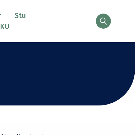
r
Stu
Søg
CKU