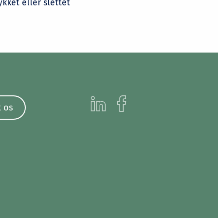
kket eller slettet
 os